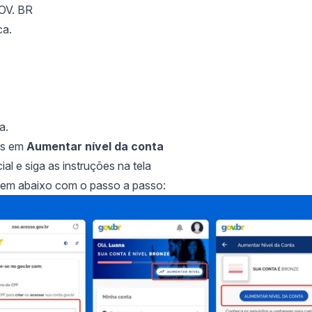
GOV. BR
ca.
a.
is em
Aumentar nível da conta
al e siga as instruções na tela
agem abaixo com o passo a passo: