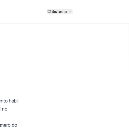
Sistema
nto hábil
I no
úmero do