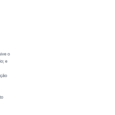
sive o
o; e
ição
to